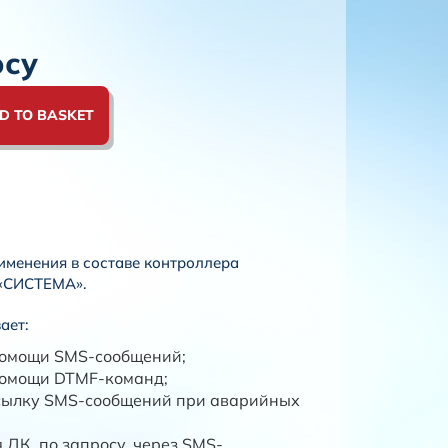
осу
D TO BASKET
именения в составе контроллера
 «СИСТЕМА».
ает:
помощи SMS-сообщений;
помощи DTMF-команд;
сылку SMS-сообщений при аварийных
 ДК, по запросу, через SMS-