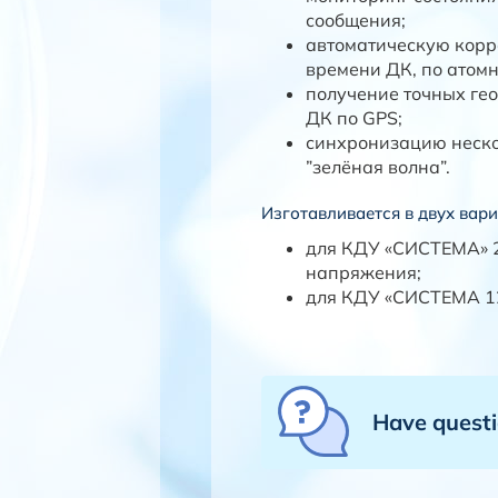
сообщения;
автоматическую корр
времени ДК, по атом
получение точных ге
ДК по GPS;
синхронизацию неско
”зелёная волна”.
Изготавливается в двух вар
для КДУ «СИСТЕМА» 
напряжения;
для КДУ «СИСТЕМА 12
Have quest