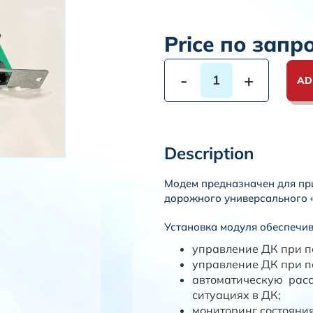
Price по запр
-
+
AD
Description
Модем предназначен для пр
дорожного универсального
Установка модуля обеспечив
управление ДК при 
управление ДК при 
автоматическую рас
ситуациях в ДК;
мониторинг состояния