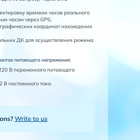
ектировку времени часов реального
ным часам через GPS;
ографических координат нахождения
льких ДК для осуществления режима
иантах питающего напряжения:
220 B переменного питающего
 В постоянного тока.
ions?
Write to us