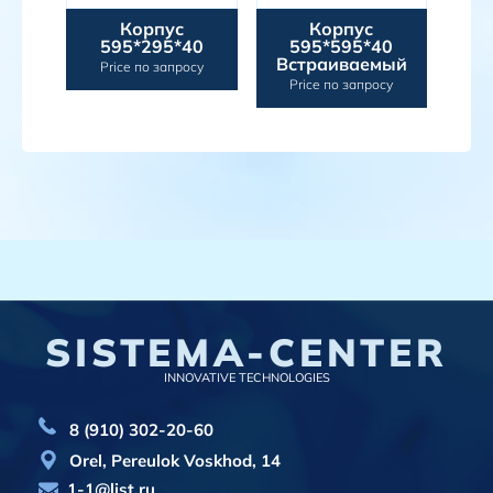
ель
Корпус
Корпус
ед
595*295*40
595*595*40
5
Встраиваемый
Ун
осу
Price по запросу
Price по запросу
Pr
SISTEMA-CENTER
INNOVATIVE TECHNOLOGIES
8 (910) 302-20-60
Orel, Pereulok Voskhod, 14
1-1@list.ru