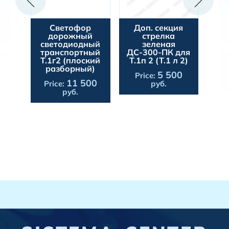
р
Светофор
Доп. секция
До
й
дорожный
стрелка
ый
светодиодный
зеленая
АЗ
транспортный
ДС-300-ПК для
же
й)
Т.1г2 (плоский
Т.1п 2 (Т.1 л 2)
разборный)
осу
5 500
Price:
P
11 500
Price:
руб.
руб.