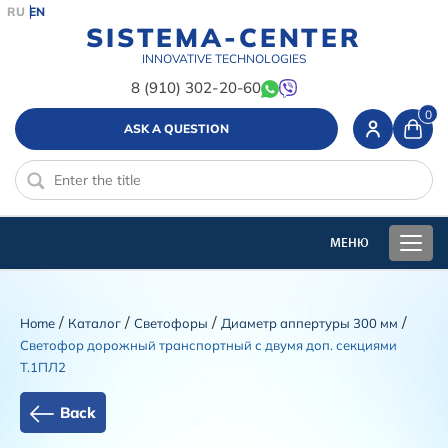
RU
EN
SISTEMA-CENTER
INNOVATIVE TECHNOLOGIES
8 (910) 302-20-60
0
ASK A QUESTION
/
/
/
/
Home
Каталог
Cветофоры
Диаметр аппертуры 300 мм
Светофор дорожный транспортный с двумя доп. секциями
Т.1ПЛ2
Back